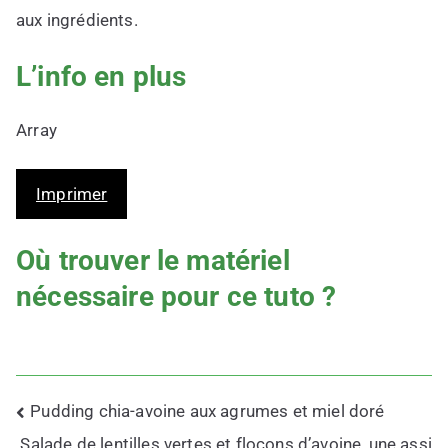
aux ingrédients.
L’info en plus
Array
Imprimer
Où trouver le matériel
nécessaire pour ce tuto ?
Navigation
Pudding chia-avoine aux agrumes et miel doré
de
Salade de lentilles vertes et flocons d’avoine, une assi