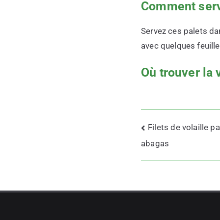
Comment serv
Servez ces palets da
avec quelques feuille
Où trouver la 
Navigation
Filets de volaille 
de
abagas
l’article