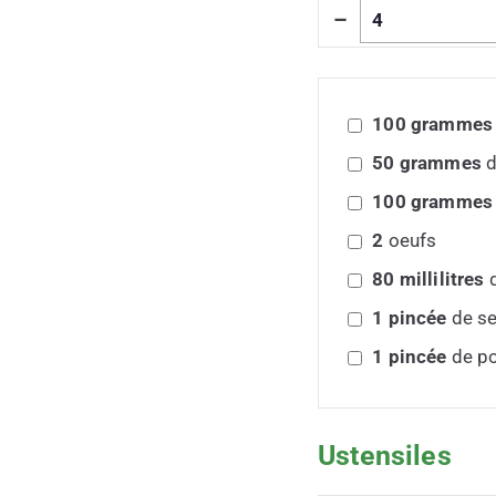
–
100
grammes
50
grammes
d
100
grammes
2
oeufs
80
millilitres
d
1
pincée
de se
1
pincée
de po
Ustensiles