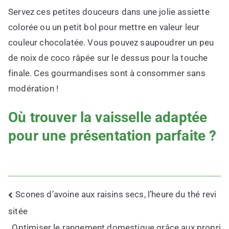
Servez ces petites douceurs dans une jolie assiette
colorée ou un petit bol pour mettre en valeur leur
couleur chocolatée. Vous pouvez saupoudrer un peu
de noix de coco râpée sur le dessus pour la touche
finale. Ces gourmandises sont à consommer sans
modération !
Où trouver la vaisselle adaptée
pour une présentation parfaite ?
Navigation
Scones d’avoine aux raisins secs, l’heure du thé revi
de
sitée
l’article
Optimiser le rangement domestique grâce aux propri