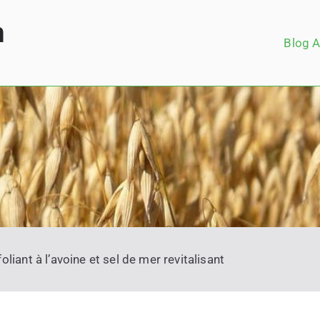
m
Blog A
oliant à l’avoine et sel de mer revitalisant