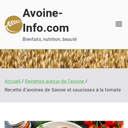
Aller
Avoine-
au
contenu
Info.com
Bienfaits, nutrition, beauté
Accueil
Recettes autour de l'avoine
Recette d’avoines de Savoie et saucisses à la tomate