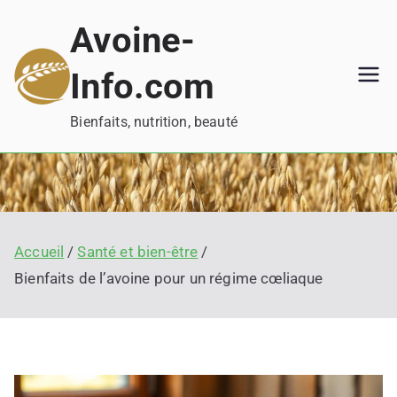
Aller
Avoine-
au
contenu
Info.com
Bienfaits, nutrition, beauté
Accueil
Santé et bien-être
Bienfaits de l’avoine pour un régime cœliaque